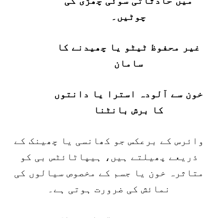
میں حادثاتی سوئی چھڑی کی
چوٹیں۔
غیر محفوظ ٹیٹو یا چھیدنے کا
سامان
خون سے آلودہ استرا یا دانتوں
کا برش بانٹنا
وائرس کے برعکس جو کھانسی یا چھینک کے
ذریعے پھیلتے ہیں، ہیپاٹائٹس بی کو
متاثرہ خون یا جسم کے مخصوص سیالوں کی
نمائش کی ضرورت ہوتی ہے۔