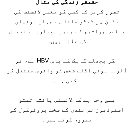
حقیقی زندگی کی مثال
تصور کریں کہ کسی کو بغیر لائسنس کی
دکان پر ٹیٹو ملتا ہے جہاں سوئیاں
مناسب جراثیم کے بغیر دوبارہ استعمال
کی جاتی ہیں۔
اگر پچھلے گاہک کے پاس HBV ہے، تو
آلودہ سوئی اگلے شخص کو وائرس منتقل کر
سکتی ہے۔
یہی وجہ ہے کہ لائسنس یافتہ ٹیٹو
اسٹوڈیوز نس بندی کے سخت پروٹوکول کی
پیروی کرتے ہیں۔