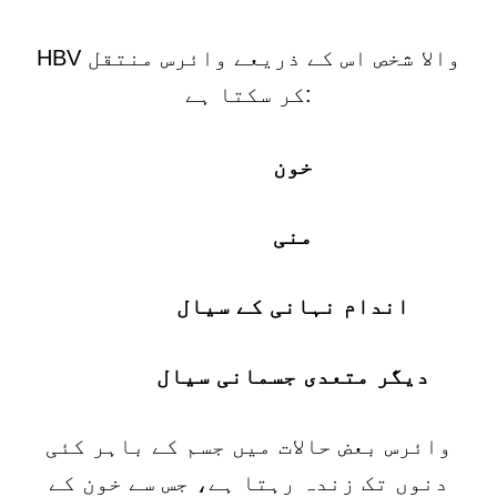
HBV والا شخص اس کے ذریعے وائرس منتقل
کر سکتا ہے:
خون
منی
اندام نہانی کے سیال
دیگر متعدی جسمانی سیال
وائرس بعض حالات میں جسم کے باہر کئی
دنوں تک زندہ رہتا ہے، جس سے خون کے