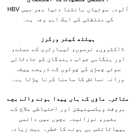
آلودہ سوئیاں بانٹنا دنیا بھر میں HBV
کی منتقلی کی ایک اہم وجہ ہے۔
ہیلتھ کیئر ورکرز
ڈاکٹروں، نرسوں، لیبارٹری کے عملے،
اور ہنگامی جواب دہندگان کو حادثاتی
سوئی چھڑی کی چوٹوں کے ذریعے پیشہ
ورانہ نمائش کا سامنا کرنا پڑتا ہے۔
متاثرہ ماؤں کے ہاں پیدا ہونے والے بچے
بروقت ویکسینیشن اور احتیاطی علاج کے
بغیر، نوزائیدہ بچوں میں دائمی
ہیپاٹائٹس بی ہونے کا خطرہ بہت زیادہ