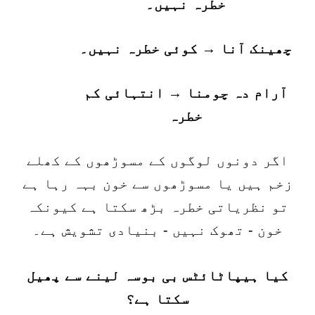
خطرہ نہیں۔
چھینک آنا → کوئی خطرہ نہیں۔
آرام دہ چومنا → انتہائی کم
خطرہ
اگر دونوں لوگوں کے مسوڑھوں کے کھلے
زخم ہیں یا مسوڑھوں سے خون بہہ رہا ہے
تو نظریاتی خطرہ بڑھ سکتا ہے کیونکہ
خون - تھوک نہیں - بنیادی تشویش ہے۔
کیا ہیپاٹائٹس بی بوسہ لینے سے پھیل
سکتا ہے؟