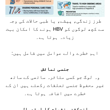
طرز زندگی، پیشے، یا طبی حالات کی وجہ
سے کچھ لوگوں کو HBV ہونے کا امکان بہت
زیادہ ہوتا ہے۔
اہم خطرے والے عوامل میں شامل ہیں:
جنسی نمائش
وہ لوگ جو کسی متاثرہ ساتھی کے ساتھ
غیر محفوظ جنسی تعلقات رکھتے ہیں ان کے
خطرے میں اضافہ ہوتا ہے۔
انجکشن منشیات کا استعمال