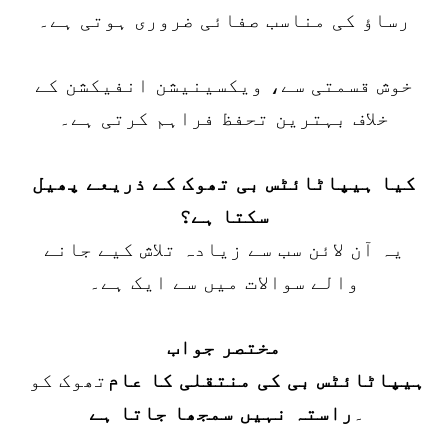
رساؤ کی مناسب صفائی ضروری ہوتی ہے۔
خوش قسمتی سے، ویکسینیشن انفیکشن کے
خلاف بہترین تحفظ فراہم کرتی ہے۔
کیا ہیپاٹائٹس بی تھوک کے ذریعے پھیل
سکتا ہے؟
یہ آن لائن سب سے زیادہ تلاش کیے جانے
والے سوالات میں سے ایک ہے۔
مختصر جواب
ہیپاٹائٹس بی کی منتقلی کا عام
تھوک کو
۔
راستہ نہیں سمجھا جاتا ہے