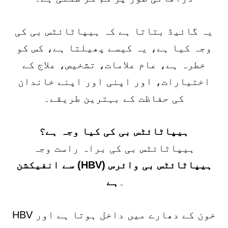
یہ گائیڈ بتاتا ہے کہ ہیپاٹائٹس بی کی
وجہ کیا ہے، یہ کیسے پھیلتا ہے، کس کو
خطرہ ہے، عام علامات، تشخیص، علاج کے
اختیارات، اور اپنی اور اپنے خاندان
کی حفاظت کے بہترین طریقے۔
ہیپاٹائٹس بی کی کیا وجہ ہے؟
ہیپاٹائٹس بی کی براہ راست وجہ
ہیپاٹائٹس بی وائرس (HBV) سے انفیکشن
۔
ہے
HBV خون کے دھارے میں داخل ہوتا ہے اور