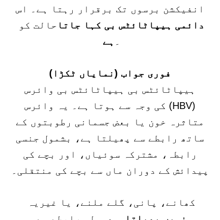
انفیکشن برسوں تک برقرار رہتا ہے۔ اس
دائمی ہیپاٹائٹس بی کہا جاتا
حالت کو
۔
ہے
فوری جواب (نمایاں ٹکڑا)
ہیپاٹائٹس بی ہیپاٹائٹس بی وائرس
(HBV) کی وجہ سے ہوتا ہے۔ یہ وائرس
متاثرہ خون یا بعض جسمانی رطوبتوں کے
ساتھ رابطے سے پھیلتا ہے، بشمول جنسی
رابطہ، مشترکہ سوئیاں، اور بچے کی
پیدائش کے دوران ماں سے بچے کی منتقلی۔
کھانے، پانی، گلے ملنے، یا غیر
یہ
نہیں پھیلتا۔
معمولی رابطے سے