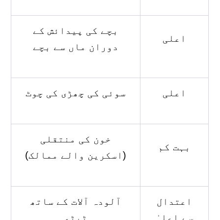
بچے کی پیدائش کے
اعلی
دوران ماں سے بچے
اعلی
سوئی کی چھڑی کی چوٹ
خون کی منتقلی
بہت کم
(اسکرین والے ممالک)
اعتدال
آلودہ آلات کے ساتھ
سے اعلیٰ
ٹیٹو