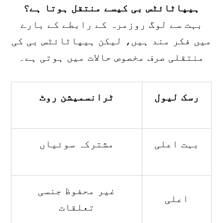
ہیپاٹائٹس بی کیسے منتقل ہوتا ہے؟
بہت سے لوگ روزمرہ کے رابطے کے بارے
میں فکر مند ہیں، لیکن ہیپاٹائٹس بی کی
منتقلی صرف مخصوص حالات میں ہوتی ہے۔
رسک لیول
ٹرانسمیشن روٹ
بہت اعلی
مشترکہ سوئیاں
غیر محفوظ جنسی
اعلی
تعلقات