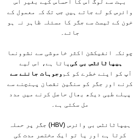
بہت سے لوگ اس کا احساس کیے بغیر اس
وائرس کو لے جاتے ہیں جب تک کہ معمول کے
خون کے ٹیسٹ سے جگر کا مسئلہ ظاہر نہ ہو
جائے۔
چونکہ انفیکشن اکثر خاموشی سے نشوونما
ہیپاٹائٹس بی کی
پاتا ہے، اس لیے
آپ کو اپنے خطرے کو کم
وجوہات جاننے سے
کرنے اور جگر کو سنگین نقصان پہنچنے سے
پہلے طبی دیکھ بھال حاصل کرنے میں مدد
مل سکتی ہے۔
ہیپاٹائٹس بی وائرس (HBV) جگر پر حملہ
کرتا ہے اور یا تو ایک مختصر مدت کی