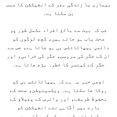
بیماری یا زندگی بھر کے انفیکشن کا سبب
بن سکتا ہے۔
جب کہ بہت سے بالغ افراد مکمل طور پر
صحت یاب ہو جاتے ہیں، کچھ لوگوں کو
دائمی ہیپاٹائٹس بی ہو جاتا ہے، جس سے
ان کے جگر کی سروسس، جگر کی خرابی، اور
جگر کے کینسر کا خطرہ بڑھ جاتا ہے۔
اچھی خبر یہ ہے کہ ہیپاٹائٹس بی کو
روکا جا سکتا ہے۔ ویکسینیشن، صحت کے
محفوظ طریقے، اور وائرس کے پھیلاؤ کے
بارے میں آگاہی نئے انفیکشن کو
ڈرامائی طور پر کم کر سکتی ہے۔