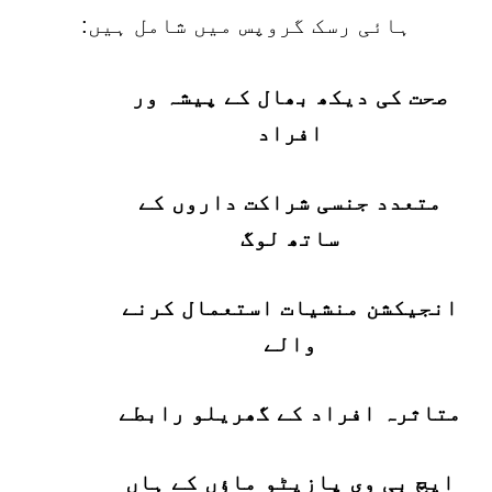
ہائی رسک گروپس میں شامل ہیں:
صحت کی دیکھ بھال کے پیشہ ور
افراد
متعدد جنسی شراکت داروں کے
ساتھ لوگ
انجیکشن منشیات استعمال کرنے
والے
متاثرہ افراد کے گھریلو رابطے
ایچ بی وی پازیٹو ماؤں کے ہاں