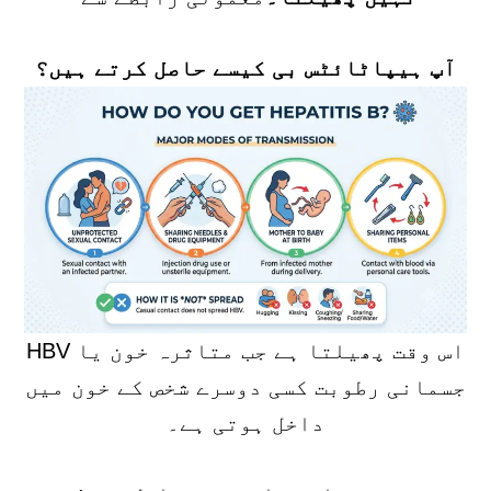
آپ ہیپاٹائٹس بی کیسے حاصل کرتے ہیں؟
HBV اس وقت پھیلتا ہے جب متاثرہ خون یا
جسمانی رطوبت کسی دوسرے شخص کے خون میں
داخل ہوتی ہے۔