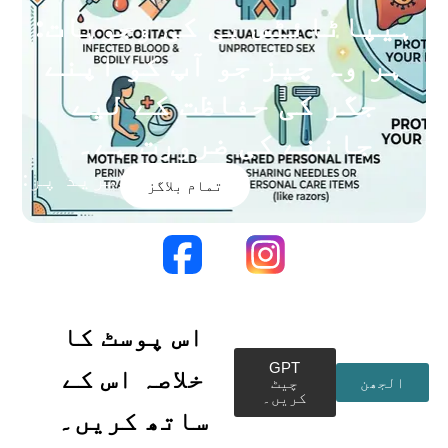
ہیپاٹائٹس بی کی وجوہات:
ہر وہ چیز جو آپ کو اپنے
جگر کی حفاظت کے لیے
جاننے کی ضرورت ہے۔
مزید پر:
تمام بلاگز
اس پوسٹ کا
GPT
خلاصہ اس کے
الجھن
چیٹ
کریں۔
ساتھ کریں۔