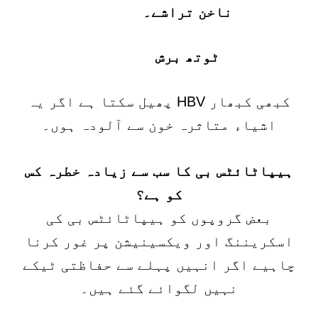
ناخن تراشے۔
ٹوتھ برش
کبھی کبھار HBV پھیل سکتا ہے اگر یہ
اشیاء متاثرہ خون سے آلودہ ہوں۔
ہیپاٹائٹس بی کا سب سے زیادہ خطرہ کس
کو ہے؟
بعض گروپوں کو ہیپاٹائٹس بی کی
اسکریننگ اور ویکسینیشن پر غور کرنا
چاہیے اگر انہیں پہلے سے حفاظتی ٹیکے
نہیں لگوائے گئے ہیں۔