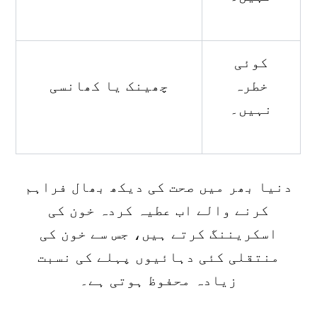
کوئی
خطرہ
چھینک یا کھانسی
نہیں۔
دنیا بھر میں صحت کی دیکھ بھال فراہم
کرنے والے اب عطیہ کردہ خون کی
اسکریننگ کرتے ہیں، جس سے خون کی
منتقلی کئی دہائیوں پہلے کی نسبت
زیادہ محفوظ ہوتی ہے۔