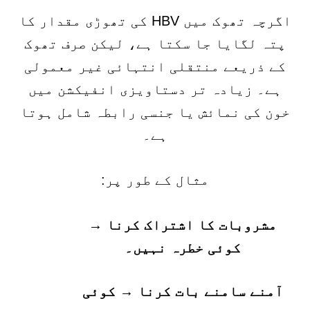
اگرچہ تھوک میں HBV کی تھوڑی مقدار کا
پتہ لگایا جا سکتا ہے، لیکن صرف تھوک
کے ذریعے منتقلی انتہائی غیر معمولی
ہے۔ زیادہ تر دستاویزی انفیکشن میں
خون کی نمائش یا جنسی رابطہ شامل ہوتا
ہے۔
مثال کے طور پر:
مشروبات کا اشتراک کرنا →
کوئی خطرہ نہیں۔
آمنے سامنے بات کرنا → کوئی